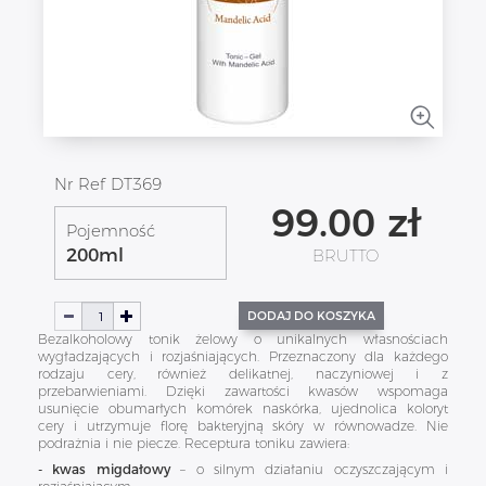
Nr Ref
DT369
99.00
zł
Pojemność
200ml
BRUTTO
DODAJ DO KOSZYKA
Bezalkoholowy tonik żelowy o unikalnych własnościach
wygładzających i rozjaśniających. Przeznaczony dla każdego
rodzaju cery, również delikatnej, naczyniowej i z
przebarwieniami. Dzięki zawartości kwasów wspomaga
usunięcie obumarłych komórek naskórka, ujednolica koloryt
cery i utrzymuje florę bakteryjną skóry w równowadze. Nie
podrażnia i nie piecze. Receptura toniku zawiera:
- kwas migdałowy
– o silnym działaniu oczyszczającym i