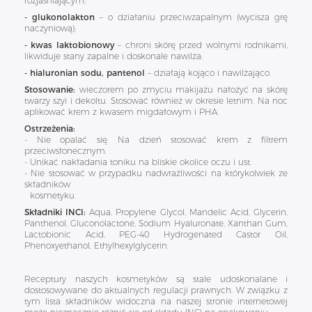
rozjaśniającym;
- glukonolakton
– o działaniu przeciwzapalnym (wycisza grę
naczyniową);
- kwas laktobionowy
– chroni skórę przed wolnymi rodnikami,
likwiduje stany zapalne i doskonale nawilża;
- hialuronian sodu, pantenol
– działają kojąco i nawilżająco.
Stosowanie:
wieczorem po zmyciu makijażu nałożyć na skórę
twarzy szyi i dekoltu. Stosować również w okresie letnim. Na noc
aplikować krem z kwasem migdałowym i PHA.
Ostrzeżenia:
- Nie opalać się. Na dzień stosować krem z filtrem
przeciwsłonecznym.
- Unikać nakładania toniku na bliskie okolice oczu i ust.
- Nie stosować w przypadku nadwrażliwości na którykolwiek ze
składników
kosmetyku.
Składniki INCI:
Aqua, Propylene Glycol, Mandelic Acid, Glycerin,
Panthenol, Gluconolactone, Sodium Hyaluronate, Xanthan Gum,
Lactobionic Acid, PEG-40 Hydrogenated Castor Oil,
Phenoxyethanol, Ethylhexylglycerin.
Receptury naszych kosmetyków są stale udoskonalane i
dostosowywane do aktualnych regulacji prawnych. W związku z
tym lista składników widoczna na naszej stronie internetowej