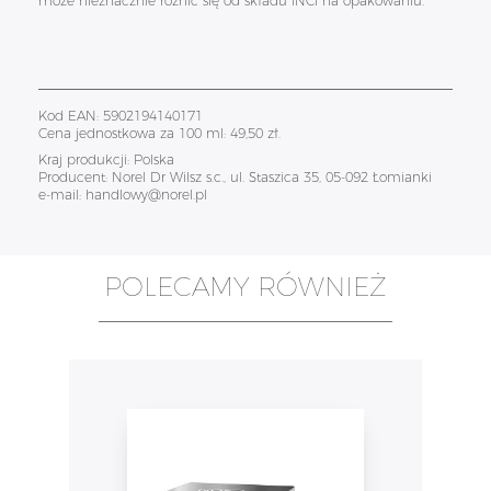
może nieznacznie różnić się od składu INCI na opakowaniu.
Kod EAN: 5902194140171
Cena jednostkowa za 100 ml: 49,50 zł.
Kraj produkcji: Polska
Producent: Norel Dr Wilsz s.c., ul. Staszica 35, 05-092 Łomianki
e-mail: handlowy@norel.pl
POLECAMY RÓWNIEŻ